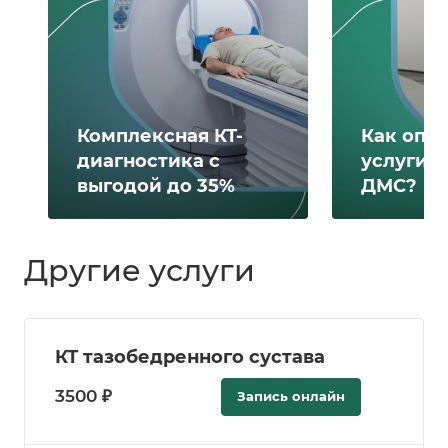
Комплексная КТ-
Как опл
диагностика с
услуги 
выгодой до 35%
ДМС?
Другие услуги
КТ тазобедренного сустава
3500 ₽
Запись онлайн