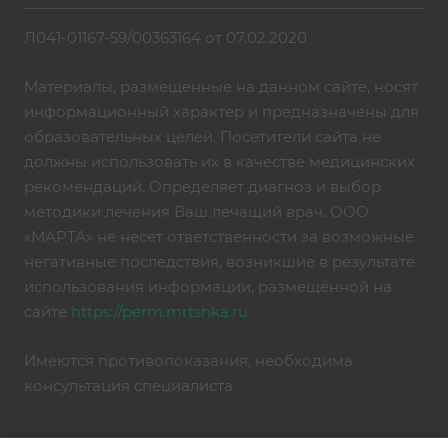
Л041-01167-59/00363164 от 07.02.2020
Материалы, размещенные на данном сайте, носят
информационный характер и предназначены для
образовательных целей. Посетители сайта не
должны использовать их в качестве медицинских
рекомендаций. Определяет диагноз и выбор
методики лечения Ваш лечащий врач. ООО
«МАРТА» не несет ответственности за возможные
негативные последствия, возникшие в результате
использования информации, размещённой на
сайте
https://perm.mrtshka.ru
Имеются противопоказания, необходима
консультация специалиста