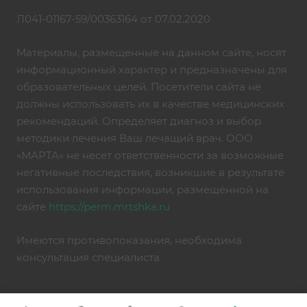
Л041-01167-59/00363164 от 07.02.2020
Материалы, размещенные на данном сайте, носят
информационный характер и предназначены для
образовательных целей. Посетители сайта не
должны использовать их в качестве медицинских
рекомендаций. Определяет диагноз и выбор
методики лечения Ваш лечащий врач. ООО
«МАРТА» не несет ответственности за возможные
негативные последствия, возникшие в результате
использования информации, размещённой на
сайте
https://perm.mrtshka.ru
Имеются противопоказания, необходима
консультация специалиста