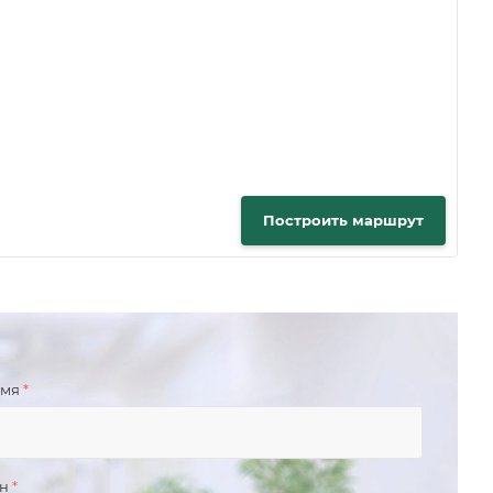
Построить маршрут
имя
*
он
*