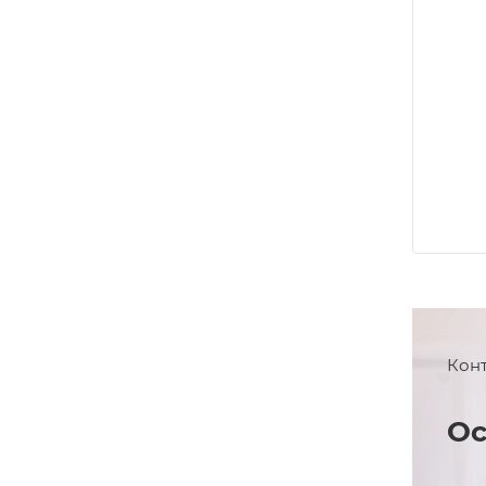
Кон
Ос