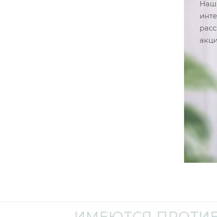
Наши
инте
расс
акци
ИМЕЮТСЯ ПРОТИ