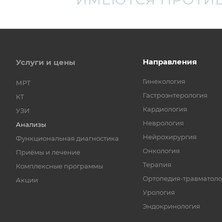
Направления
Услуги и цены
Гинекология
МРТ
Гастроэнтерология
КТ
Кардиология
УЗИ
Неврология
Анализы
Нейрохирургия
Функциональная диагностика
Онкология
Приёмы и лечение
Терапия
Комплексные программы
Ортопедия-травматоло
Акции
Урология
Эндокринология