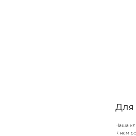
Для
Наша кл
К нам ре