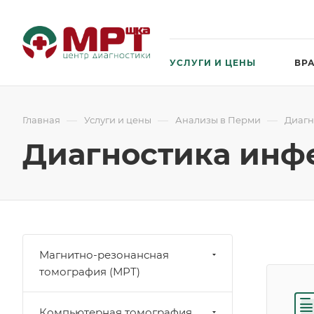
УСЛУГИ И ЦЕНЫ
ВР
—
—
—
Главная
Услуги и цены
Анализы в Перми
Диагн
Диагностика инф
Магнитно-резонансная
томография (МРТ)
Компьютерная томография