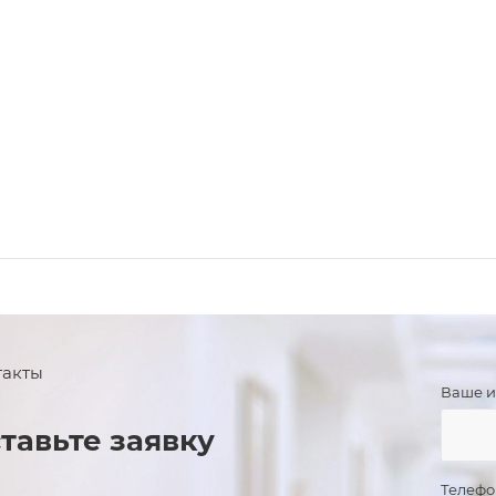
такты
Ваше 
тавьте заявку
Телеф