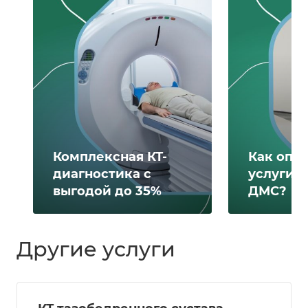
Комплексная КТ-
Как опл
диагностика с
услуги 
выгодой до 35%
ДМС?
Другие услуги