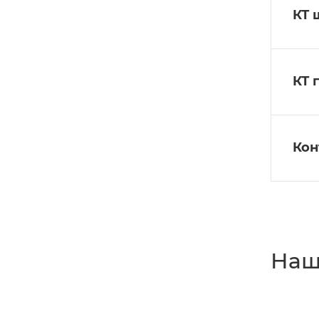
КТ 
КТ 
Кон
Наш