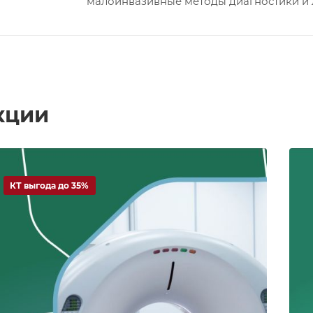
малоинвазивные методы диагностики и 
кции
КТ выгода до 35%