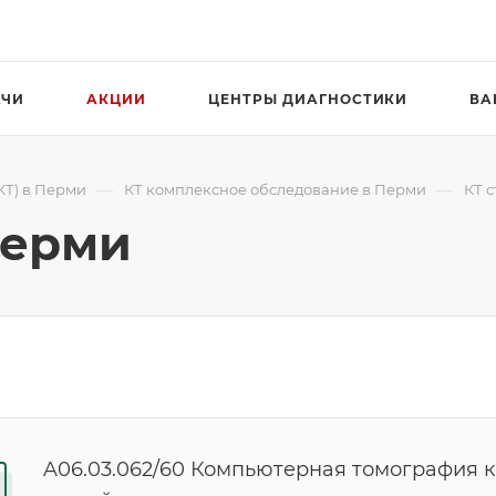
АЧИ
АКЦИИ
ЦЕНТРЫ ДИАГНОСТИКИ
ВА
—
—
КТ) в Перми
КТ комплексное обследование в Перми
КТ с
Перми
A06.03.062/60 Компьютерная томография к