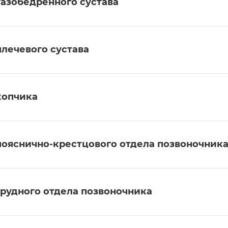
тазобедренного сустава
плечевого сустава
копчика
пояснично-крестцового отдела позвоночник
грудного отдела позвоночника