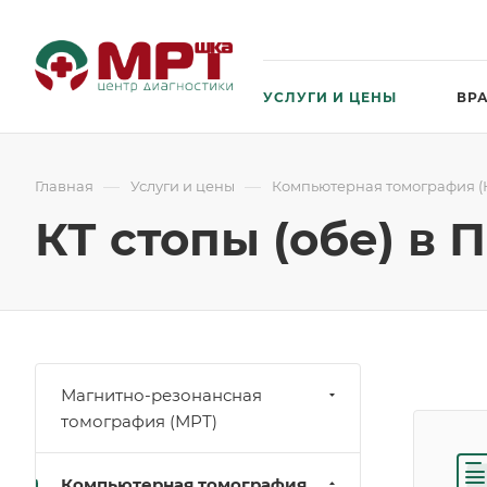
УСЛУГИ И ЦЕНЫ
ВР
—
—
Главная
Услуги и цены
Компьютерная томография (
КТ стопы (обе) в 
Магнитно-резонансная
томография (МРТ)
Компьютерная томография