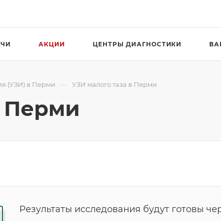
АЧИ
АКЦИИ
ЦЕНТРЫ ДИАГНОСТИКИ
ВА
—
я (УЗИ) в Перми
УЗИ малого таза в Перми
в Перми
Результаты исследования будут готовы чер