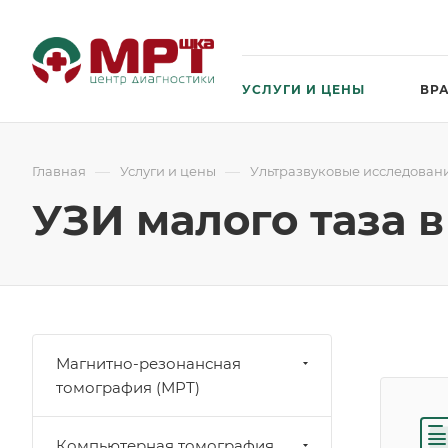
УСЛУГИ И ЦЕНЫ
ВР
—
—
Главная
Услуги и цены
Ультразвуковые исследовани
УЗИ малого таза 
Магнитно-резонансная
томография (МРТ)
Компьютерная томография