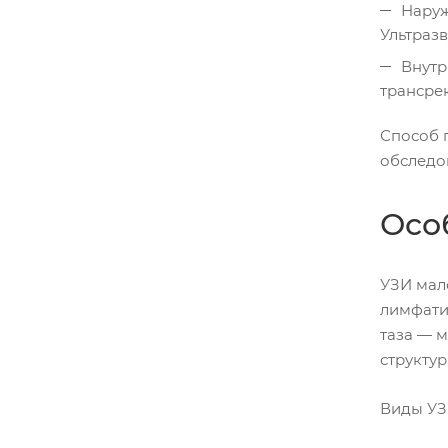
Наруж
Ультраз
Внутр
трансре
Способ 
обследо
Осо
УЗИ мал
лимфати
таза — м
структур
Виды УЗ