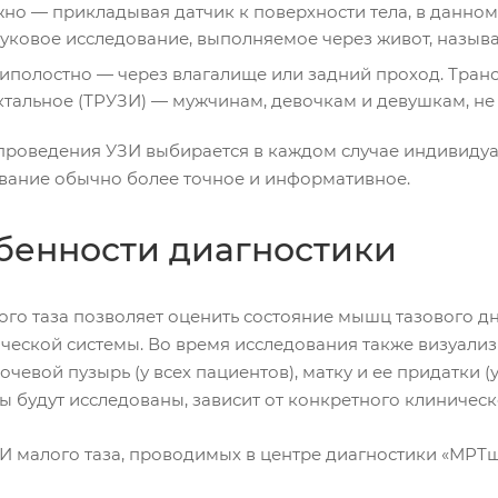
но — прикладывая датчик к поверхности тела, в данном
вуковое исследование, выполняемое через живот, назыв
иполостно — через влагалище или задний проход. Тран
ктальное (ТРУЗИ) — мужчинам, девочкам и девушкам, не
проведения УЗИ выбирается в каждом случае индивидуал
вание обычно более точное и информативное.
бенности диагностики
ого таза позволяет оценить состояние мышц тазового дн
ческой системы. Во время исследования также визуализ
очевой пузырь (у всех пациентов), матку и ее придатки 
ы будут исследованы, зависит от конкретного клиническ
И малого таза, проводимых в центре диагностики «МРТш