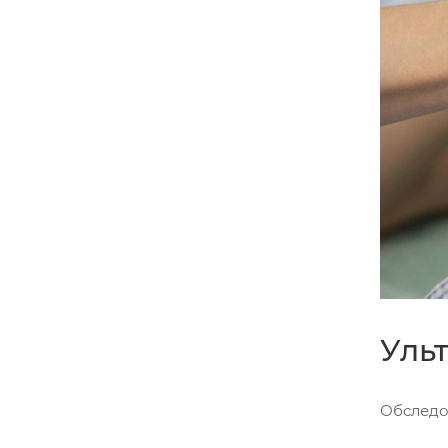
Уль
Обследо