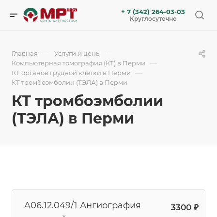
+ 7 (342) 264-03-03
Круглосуточно
—
—
Главная
Услуги и цены
—
Компьютерная томография (КТ) в Перми
—
КТ органов грудной клетки в Перми
КТ тромбоэмболии (ТЭЛА) в Перми
КТ тромбоэмболии
(ТЭЛА) в Перми
A06.12.049/1 Ангиография
3300 ₽