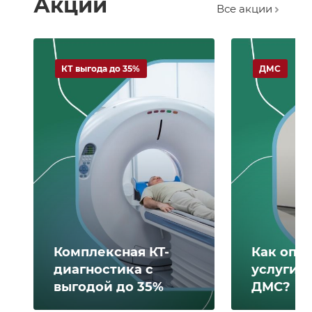
Акции
Все акции
КТ выгода до 35%
ДМС
Комплексная КТ-
Как опл
диагностика с
услуги 
выгодой до 35%
ДМС?