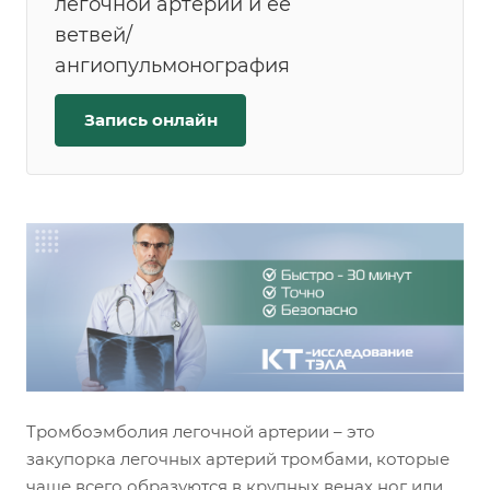
легочной артерии и ее
ветвей/
ангиопульмонография
Запись онлайн
Тромбоэмболия легочной артерии – это
закупорка легочных артерий тромбами, которые
чаще всего образуются в крупных венах ног или