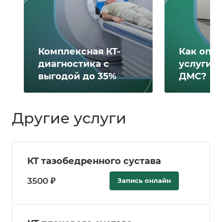
Комплексная КТ-
Как опл
диагностика с
услуги 
выгодой до 35%
ДМС?
Другие услуги
КТ тазобедренного сустава
3500 ₽
Запись онлайн