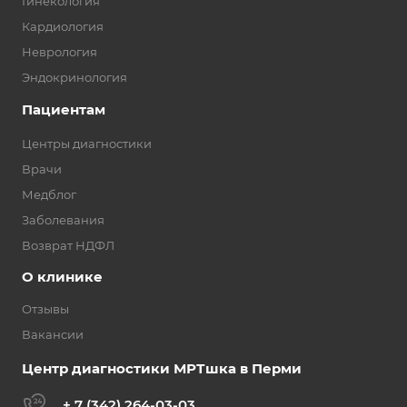
Гинекология
Кардиология
Неврология
Эндокринология
Пациентам
Центры диагностики
Врачи
Медблог
Заболевания
Возврат НДФЛ
О клинике
Отзывы
Вакансии
Центр диагностики МРТшка в Перми
+ 7 (342) 264-03-03