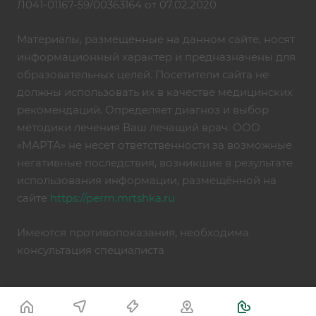
Л041-01167-59/00363164 от 07.02.2020
Материалы, размещенные на данном сайте, носят
информационный характер и предназначены для
образовательных целей. Посетители сайта не
должны использовать их в качестве медицинских
рекомендаций. Определяет диагноз и выбор
методики лечения Ваш лечащий врач. ООО
«МАРТА» не несет ответственности за возможные
негативные последствия, возникшие в результате
использования информации, размещённой на
сайте
https://perm.mrtshka.ru
Имеются противопоказания, необходима
консультация специалиста