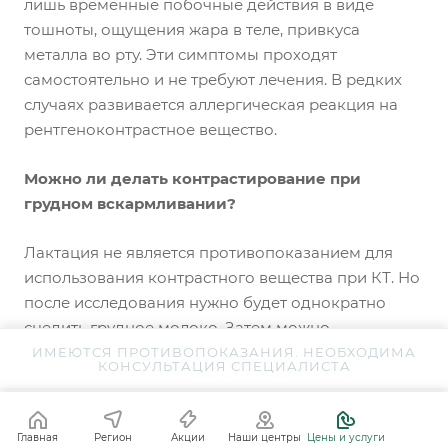
лишь временные побочные действия в виде
тошноты, ощущения жара в теле, привкуса
металла во рту. Эти симптомы проходят
самостоятельно и не требуют лечения. В редких
случаях развивается аллергическая реакция на
рентгеноконтрастное вещество.
Можно ли делать контрастирование при
грудном вскармливании?
Лактация не является противопоказанием для
использования контрастного вещества при КТ. Но
после исследования нужно будет однократно
сцедить грудное молоко. Затем можно
продолжить грудное вскармливание — для
ИМЕЮТСЯ ПРОТИВОПОКАЗАНИЯ. НЕОБХОДИМА
КОНСУЛЬТАЦИЯ СПЕЦИАЛИСТА
ребенка это будет безопасно.
Наши врачи
Главная
Регион
Акции
Наши центры
Цены и услуги