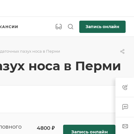
Запись онлайн
КАНСИИ
идаточных пазух носа в Перми
азух носа в Перми
ловного
4800 ₽
Запись онлайн