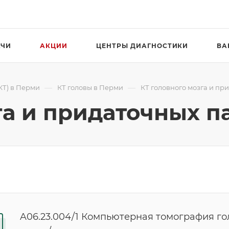
АЧИ
АКЦИИ
ЦЕНТРЫ ДИАГНОСТИКИ
ВА
—
—
КТ) в Перми
КТ головы в Перми
КТ головного мозга и пр
га и придаточных п
A06.23.004/1 Компьютерная томография го