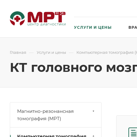
УСЛУГИ И ЦЕНЫ
ВР
—
—
Главная
Услуги и цены
Компьютерная томография (
КТ головного моз
Магнитно-резонансная
томография (МРТ)
Компьютерная томография