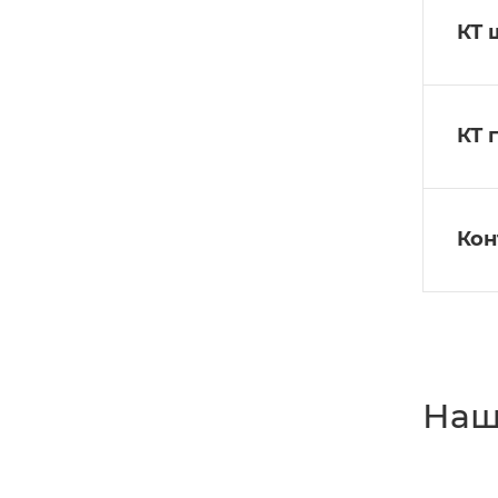
КТ 
КТ 
Кон
Наш