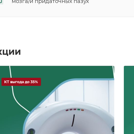
мозга/и придаточных пазух
кции
КТ выгода до 35%