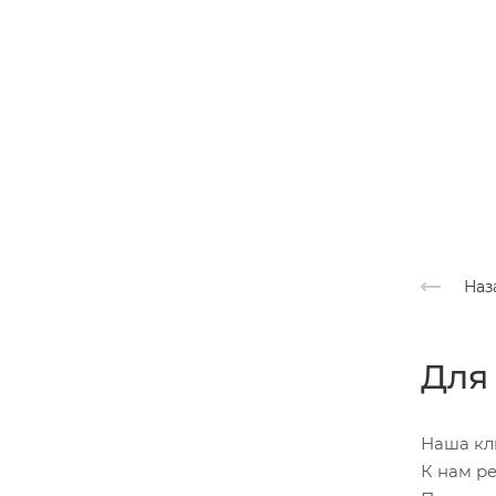
Наз
Для
Наша кл
К нам ре