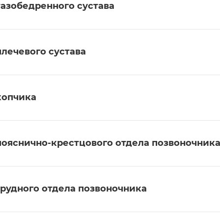
тазобедренного сустава
плечевого сустава
копчика
пояснично-крестцового отдела позвоночник
грудного отдела позвоночника