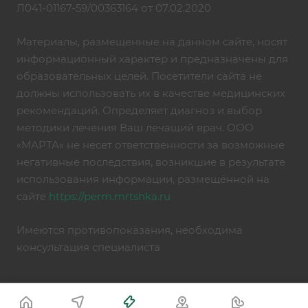
Л041-01167-59/00363164 от 07.02.2020
Материалы, размещенные на данном сайте, носят
информационный характер и предназначены для
образовательных целей. Посетители сайта не
должны использовать их в качестве медицинских
рекомендаций. Определяет диагноз и выбор
методики лечения Ваш лечащий врач. ООО
«МАРТА» не несет ответственности за возможные
негативные последствия, возникшие в результате
использования информации, размещённой на
сайте
https://perm.mrtshka.ru
Имеются противопоказания, необходима
консультация специалиста