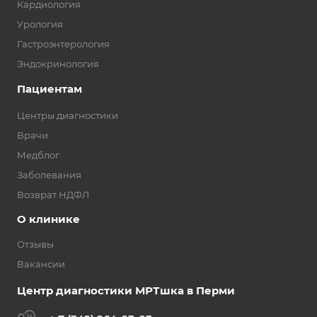
Кардиология
Урология
Гастроэнтерология
Эндокринология
Пациентам
Центры диагностики
Врачи
Медблог
Заболевания
Возврат НДФЛ
О клинике
Отзывы
Вакансии
Центр диагностики МРТшка в Перми