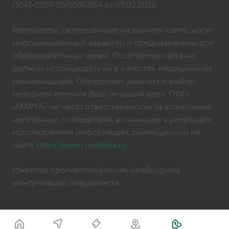
Л041-01167-59/00363164 от 07.02.2020
Материалы, размещенные на данном сайте, носят
информационный характер и предназначены для
образовательных целей. Посетители сайта не
должны использовать их в качестве медицинских
рекомендаций. Определяет диагноз и выбор
методики лечения Ваш лечащий врач. ООО
«МАРТА» не несет ответственности за возможные
негативные последствия, возникшие в результате
использования информации, размещённой на
сайте
https://perm.mrtshka.ru
Имеются противопоказания, необходима
консультация специалиста