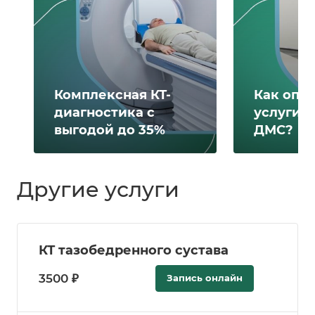
Комплексная КТ-
Как опл
диагностика с
услуги 
выгодой до 35%
ДМС?
Другие услуги
КТ тазобедренного сустава
3500 ₽
Запись онлайн