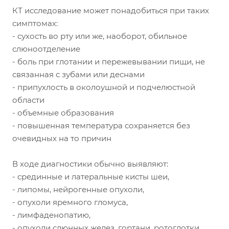
КТ исследование может понадобиться при таких
симптомах:
- сухость во рту или же, наоборот, обильное
слюноотделение
- боль при глотании и пережевывании пищи, не
связанная с зубами или деснами
- припухлость в околоушной и подчелюстной
области
- объемные образования
- повышенная температура сохраняется без
очевидных на то причин
В ходе диагностики обычно выявляют:
- срединные и латеральные кисты шеи,
- липомы, нейрогенные опухоли,
- опухоли яремного гломуса,
- лимфаденопатию,
- опухоли слюнных желез, гортани, ротоглотки,