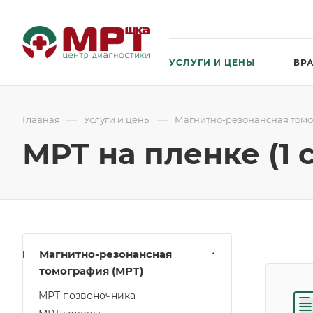
УСЛУГИ И ЦЕНЫ
ВР
—
—
Главная
Услуги и цены
Магнитно-резонансная томо
МРТ на пленке (1
Магнитно-резонансная
томография (МРТ)
МРТ позвоночника