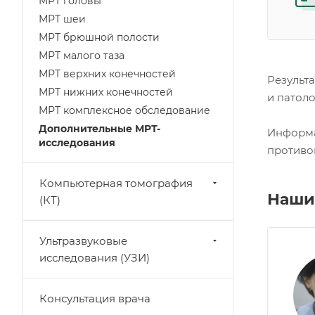
МРТ головы
МРТ шеи
МРТ брюшной полости
МРТ малого таза
МРТ верхних конечностей
Результ
МРТ нижних конечностей
и патоло
МРТ комплексное обследование
Дополнительные МРТ-
Информа
исследования
противо
Компьютерная томография
Наши
(КТ)
Ультразвуковые
исследования (УЗИ)
Консультация врача