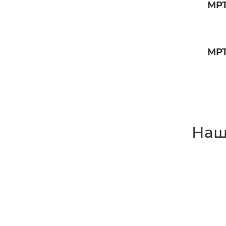
МРТ
МРТ
Наш