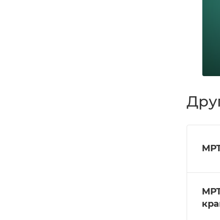
Дру
МРТ
МРТ
кра