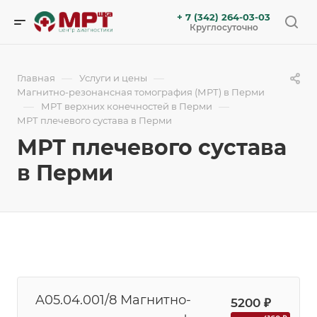
+ 7 (342) 264-03-03
Круглосуточно
—
—
Главная
Услуги и цены
Магнитно-резонансная томография (МРТ) в Перми
—
—
МРТ верхних конечностей в Перми
МРТ плечевого сустава в Перми
МРТ плечевого сустава
в Перми
A05.04.001/8 Магнитно-
5200 ₽