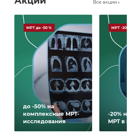
Акции
Все акции
МРТ до -50 %
МРТ -20 %
до -50% на
комплексные МРТ-
-20% на 
исследования
МРТ в н