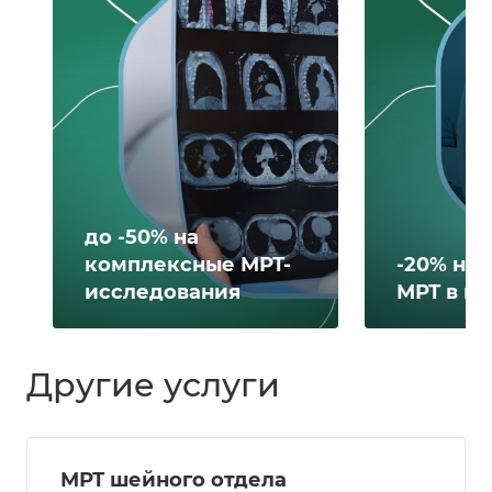
до -50% на
комплексные МРТ-
-20% на 
исследования
МРТ в н
Другие услуги
МРТ шейного отдела