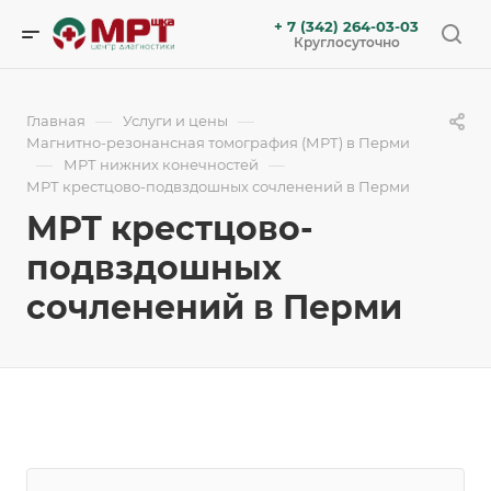
+ 7 (342) 264-03-03
Круглосуточно
—
—
Главная
Услуги и цены
Магнитно-резонансная томография (МРТ) в Перми
—
—
МРТ нижних конечностей
МРТ крестцово-подвздошных сочленений в Перми
МРТ крестцово-
подвздошных
сочленений в Перми