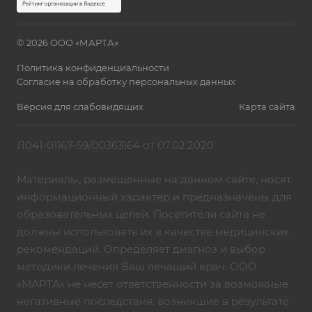
© 2026 ООО «МАРТА»
Политика конфиденциальности
Согласие на обработку персональных данных
Версия для слабовидящих
Карта сайта
Л041-01167-59/00363164 от 07.02.2020
Материалы, размещенные на данном сайте, носят
информационный характер и предназначены для
образовательных целей. Посетители сайта не
должны использовать их в качестве медицинских
рекомендаций. Определяет диагноз и выбор
методики лечения Ваш лечащий врач. ООО
«МАРТА» не несет ответственности за возможные
негативные последствия, возникшие в результате