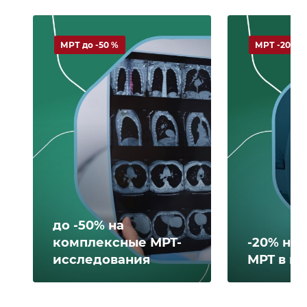
МРТ до -50 %
МРТ -20 %
до -50% на
комплексные МРТ-
-20% на 
исследования
МРТ в н