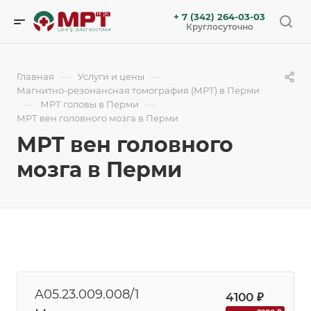
+ 7 (342) 264-03-03
Круглосуточно
—
—
Главная
Услуги и цены
Магнитно-резонансная томография (МРТ) в Перми
—
—
МРТ головы в Перми
МРТ вен головного мозга в Перми
МРТ вен головного
мозга в Перми
A05.23.009.008/1
4100 ₽