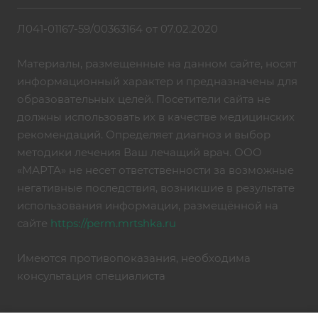
Л041-01167-59/00363164 от 07.02.2020
Материалы, размещенные на данном сайте, носят
информационный характер и предназначены для
образовательных целей. Посетители сайта не
должны использовать их в качестве медицинских
рекомендаций. Определяет диагноз и выбор
методики лечения Ваш лечащий врач. ООО
«МАРТА» не несет ответственности за возможные
негативные последствия, возникшие в результате
использования информации, размещённой на
сайте
https://perm.mrtshka.ru
Имеются противопоказания, необходима
консультация специалиста