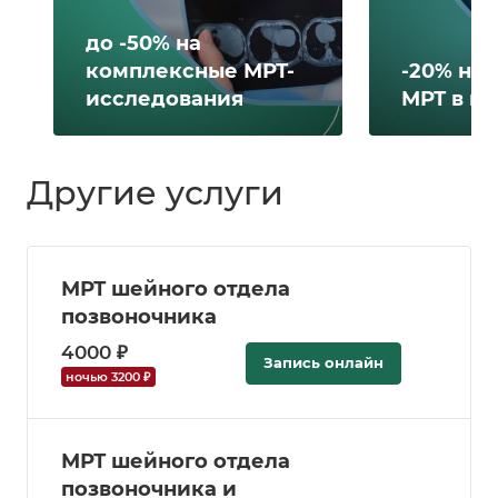
до -50% на
комплексные МРТ-
-20% на 
исследования
МРТ в н
Другие услуги
МРТ шейного отдела
позвоночника
4000 ₽
Запись онлайн
ночью 3200 ₽
МРТ шейного отдела
позвоночника и