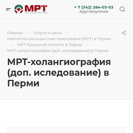
+ 7 (342) 264-03-03
Круглосуточно
—
—
Главная
Услуги и цены
Магнитно-резонансная томография (МРТ) в Перми
—
—
МРТ брюшной полости в Перми
МРТ-холангиография (доп. иследование) в Перми
МРТ-холангиография
(доп. иследование) в
Перми