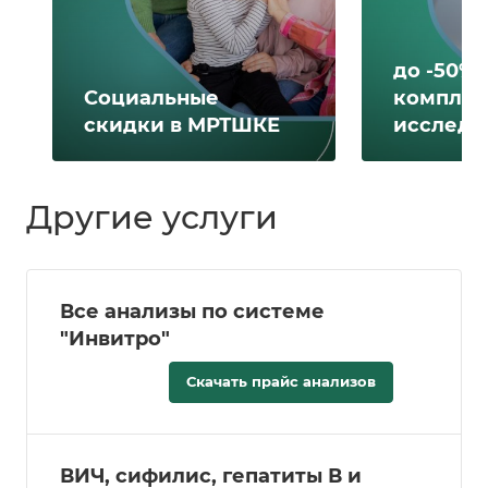
до -50% 
Социальные
комплек
скидки в МРТШКЕ
исследо
Другие услуги
Все анализы по системе
"Инвитро"
Скачать прайс анализов
ВИЧ, сифилис, гепатиты В и