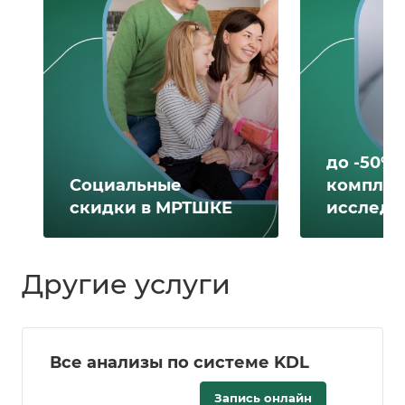
до -50% 
Социальные
комплек
скидки в МРТШКЕ
исследо
Другие услуги
Все анализы по системе KDL
Запись онлайн