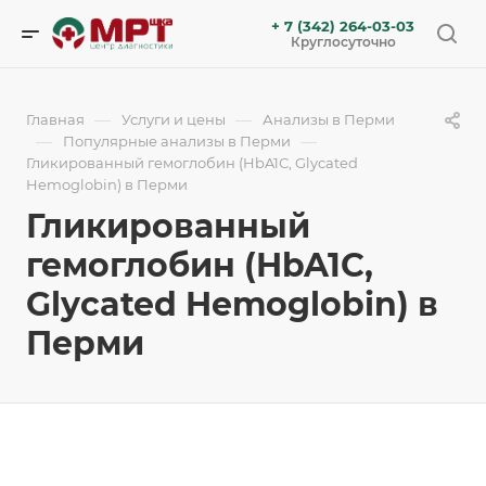
+ 7 (342) 264-03-03
Круглосуточно
—
—
Главная
Услуги и цены
Анализы в Перми
—
—
Популярные анализы в Перми
Гликированный гемоглобин (HbA1С, Glycated
Hemoglobin) в Перми
Гликированный
гемоглобин (HbA1С,
Glycated Hemoglobin) в
Перми