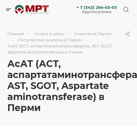
+ 7 (342) 264-03-03
Круглосуточно
—
—
Главная
Услуги и цены
Анализы в Перми
—
—
Популярные анализы в Перми
АсАТ (АСТ, аспартатаминотрансфераза, AST, SGOT,
Aspartate aminotransferase) в Перми
АсАТ (АСТ,
аспартатаминотрансфера
AST, SGOT, Aspartate
aminotransferase) в
Перми