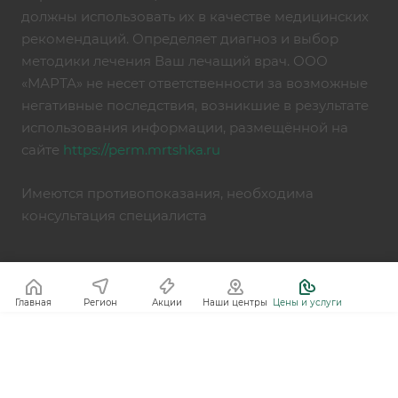
должны использовать их в качестве медицинских
рекомендаций. Определяет диагноз и выбор
методики лечения Ваш лечащий врач. ООО
«МАРТА» не несет ответственности за возможные
негативные последствия, возникшие в результате
использования информации, размещённой на
сайте
https://perm.mrtshka.ru
Имеются противопоказания, необходима
консультация специалиста
Главная
Регион
Акции
Наши центры
Цены и услуги