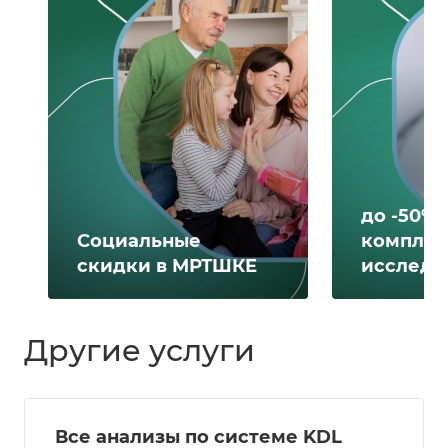
до -50% 
Социальные
комплек
скидки в МРТШКЕ
исследо
Другие услуги
Все анализы по системе KDL