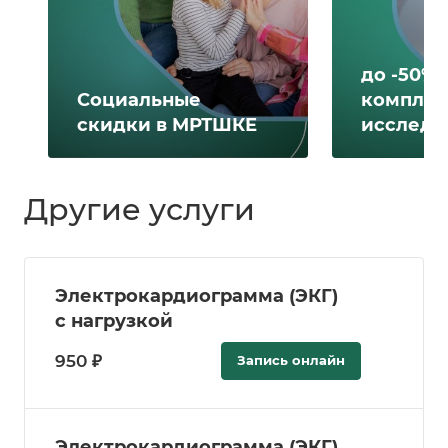
до -50% 
Социальные
комплек
скидки в МРТШКЕ
исследо
Другие услуги
Электрокардиограмма (ЭКГ)
с нагрузкой
950 ₽
Запись онлайн
Электрокардиограмма (ЭКГ)