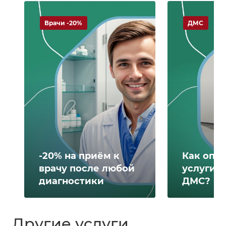
Врачи -20%
ДМС
-20% на приём к
Как опл
врачу после любой
услуги 
диагностики
ДМС?
Другие услуги