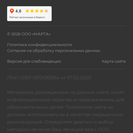
© 2026 ООО «МАРТА»
Политика конфиденциальности
Согласие на обработку персональных данных
Версия для слабовидящих
Карта сайта
Л041-01167-59/00363164 от 07.02.2020
Материалы, размещенные на данном сайте, носят
информационный характер и предназначены для
образовательных целей. Посетители сайта не
должны использовать их в качестве медицинских
рекомендаций. Определяет диагноз и выбор
методики лечения Ваш лечащий врач. ООО